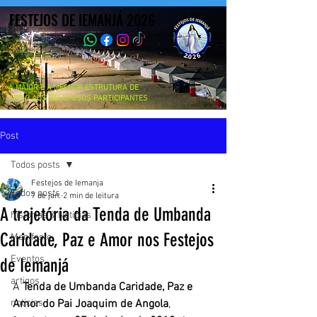
FESTEJOS DE IEMANJÁ 2026
FESTEJOS DE IEMANJÁ 2026
A MAIOR E A MELHOR ESTRUTURA DE
APOIO AOS RELIGIOSOS PARTICIPANTES
Post
Todos posts
Festejos de Iemanja
Todos posts
7 de jan.
2 min de leitura
A trajetória da Tenda de Umbanda
historias & Noticias
Caridade, Paz e Amor nos Festejos
Manifesto
Eventos
de Iemanjá
artigos
A 
Tenda de Umbanda Caridade, Paz e 
noticias
Amor do Pai Joaquim de Angola
, 