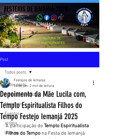
FESTEJOS DE IEMANJÁ 2026
FESTEJOS DE IEMANJÁ 2026
A MAIOR E A MELHOR ESTRUTURA DE
APOIO AOS RELIGIOSOS PARTICIPANTES
Post
Todos posts
Festejos de Iemanja
Todos posts
16 de jan.
2 min de leitura
Depoimento da Mãe Lucila com,
historias & Noticias
Templo Espiritualista Filhos do
Manifesto
Eventos
Tempo Festejo Iemanjá 2025
artigos
A participação do 
Templo Espiritualista 
noticias
Filhos do Tempo
 na Festa de Iemanjá 