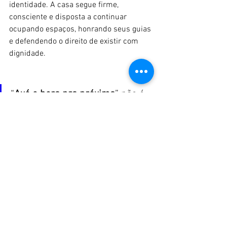
identidade. A casa segue firme, 
consciente e disposta a continuar 
ocupando espaços, honrando seus guias 
e defendendo o direito de existir com 
dignidade.
“
Axé e bora pra próxima
” não é 
apenas uma frase é 
posicionamento, resistência e 
compromisso com a 
continuidade da tradição.
Depoimento feito por Dirigente Mãe 
Lucila
Casa: Templo Espiritualista Filhos do 