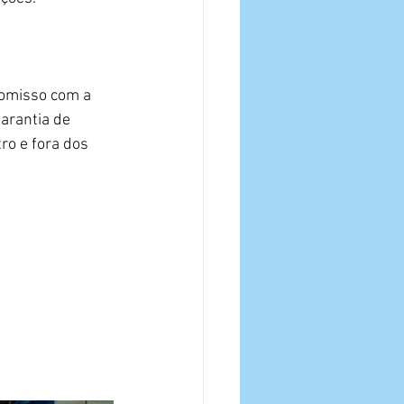
omisso com a 
garantia de 
ro e fora dos 