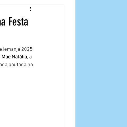
na Festa
de Iemanjá 2025 
 
Mãe Natália
, a 
hada pautada na 