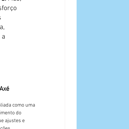
sforço 
 
a, 
 a 
 Axé
aliada como uma 
imento do 
e ajustes e 
ições.