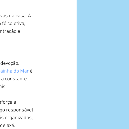
vas da casa. A 
é coletiva, 
ntração e 
 devoção, 
ainha do Mar
 é 
uta constante 
is.
força a 
ogo responsável 
is organizados, 
de axé.