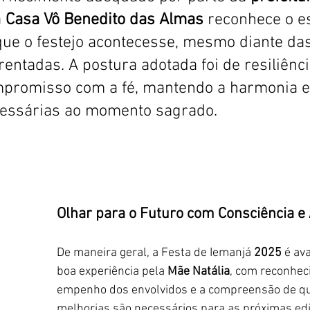
a
 Casa Vô Benedito das Almas
 reconhece o e
 que o festejo acontecesse, mesmo diante das
rentadas. A postura adotada foi de resiliênci
mpromisso com a fé, mantendo a harmonia e
cessárias ao momento sagrado.
Olhar para o Futuro com Consciência e
De maneira geral, a Festa de Iemanjá 
2025 
é av
boa experiência pela 
Mãe Natália
, com reconhec
empenho dos envolvidos e a compreensão de qu
melhorias são necessários para as próximas ed