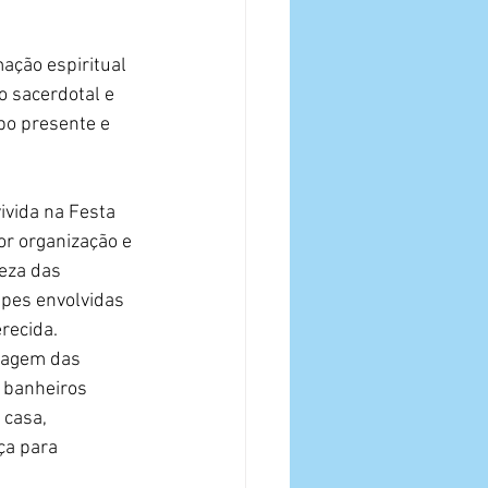
ação espiritual 
 sacerdotal e 
po presente e 
ivida na Festa 
r organização e 
eza das 
ipes envolvidas 
recida. 
tagem das 
 banheiros 
casa, 
ça para 