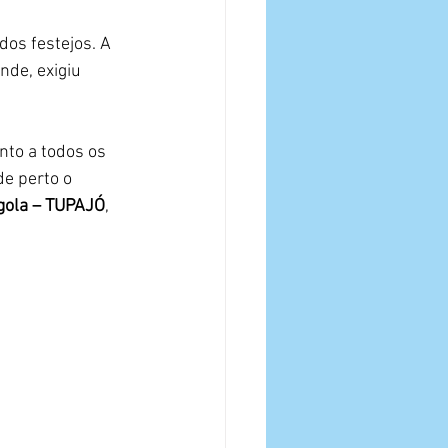
dos festejos. A 
nde, exigiu 
nto a todos os 
e perto o 
ngola – TUPAJÓ
, 