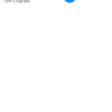
com o sagrado.
Depoimento feito por Dirigente 
Babalawo Ifatosiji Roberto Ty Odé
📍 
Templo Escola Luz Esmeralda
📲 
Instagram
: 
@temploescolaluzesmeralda
📍 
Publicação oficial:
👉 
www.festejosdeiemanja.com.br
historias & Noticias
Manifesto
Eventos