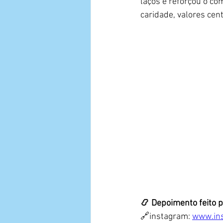
laços e reforçou o co
caridade, valores ce
📿 Depoimento feito 
🔗instagram: 
www.in