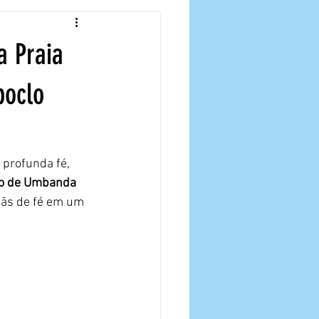
a Praia
boclo
profunda fé, 
o de Umbanda 
mãs de fé em um 