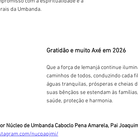
mpromisso com a espiritualidade e a 
ntrais da Umbanda.
Gratidão e muito Axé em 2026
Que a força de Iemanjá continue ilumin
caminhos de todos, conduzindo cada filh
águas tranquilas, prósperas e cheias de
suas bênçãos se estendam às famílias,
saúde, proteção e harmonia.
por Núcleo de Umbanda Caboclo Pena Amarela, Pai Joaqui
stagram.com/nucpapjmi/