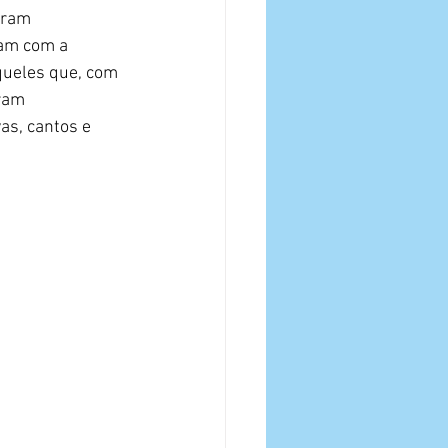
oram 
am com a 
queles que, com 
ram 
as, cantos e 