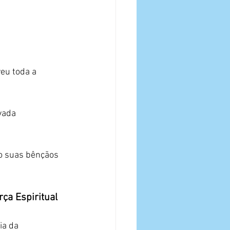
eu toda a 
vada 
o suas bênçãos 
ça Espiritual
ia da 