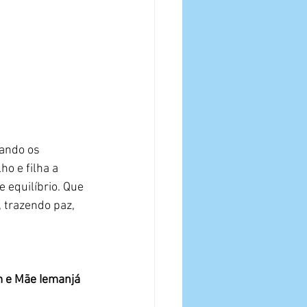
ando os 
o e filha a 
 equilíbrio. Que 
 trazendo paz, 
m e Mãe Iemanjá