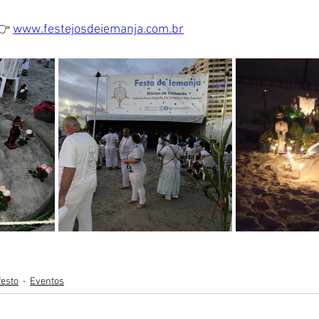
👉 
www.festejosdeiemanja.com.br
festo
Eventos