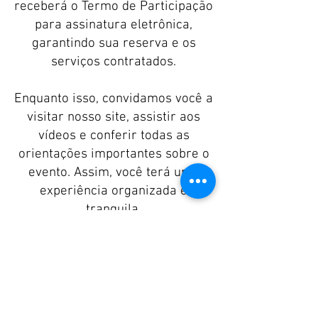
receberá o Termo de Participação
para assinatura eletrônica,
garantindo sua reserva e os
serviços contratados.
Enquanto isso, convidamos você a
visitar nosso site, assistir aos
vídeos e conferir todas as
orientações importantes sobre o
evento. Assim, você terá uma
experiência organizada e
tranquila.
www.festejosdeiemanja.com.br
Qualquer dúvida, estamos à
disposição.
Agradecemos sua confiança e
que as bênçãos de Iemanjá
estejam com você e todos nós!