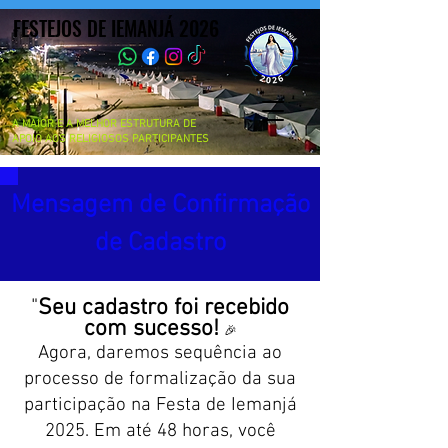
FESTEJOS DE IEMANJÁ 2026
FESTEJOS DE IEMANJÁ 2026
A MAIOR E A MELHOR ESTRUTURA DE
APOIO AOS RELIGIOSOS PARTICIPANTES
Mensagem de Confirmação
de Cadastro
"
Seu cadastro foi recebido
com sucesso!
🎉
Agora, daremos sequência ao
processo de formalização da sua
participação na Festa de Iemanjá
2025. Em até 48 horas, você